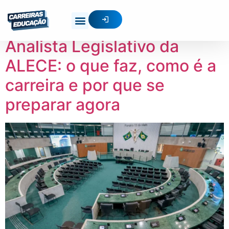
Categoria:
Dica
Analista Legislativo da
ALECE: o que faz, como é a
carreira e por que se
preparar agora