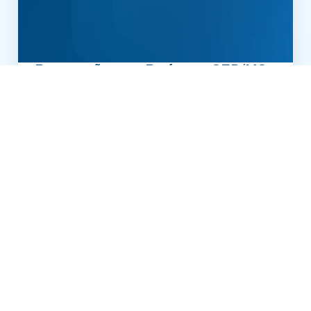
Preparação para Professor SED/MS –
Específica de Língua Portuguesa
COMPRAR
VER MAIS