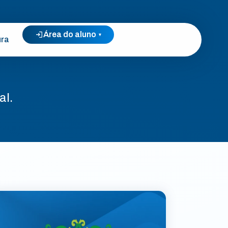
Área do aluno
▾
ura
al.