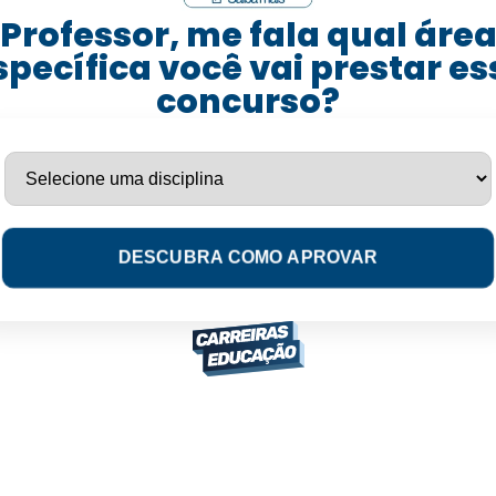
Professor, me fala qual áre
specífica você vai prestar es
concurso?
DESCUBRA COMO APROVAR