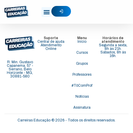
Igor Mascarenhas
Suporte
Menu
Horários de
Central de ajuda
Início
atendimento
Atendimento
Segunda a sexta,
Online
8h às 21h.
Sábados, 8h às
Cursos
16h.
R. Min. Gustavo
Grupos
Capanema, 57 -
Serrano, Belo
Horizonte - MG,
Professores
30881-580
#TôComProf
Notícias
Assinatura
Carreiras Educação © 2026 - Todos os direitos reservados.