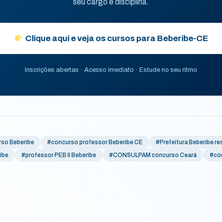
seu cargo e disciplina.
Clique aqui e veja os cursos para Beberibe-CE
Inscrições abertas · Acesso imediato · Estude no seu ritmo
rso Beberibe
#concurso professor Beberibe CE
#Prefeitura Beberibe re
ibe
#professor PEB II Beberibe
#CONSULPAM concurso Ceará
#co