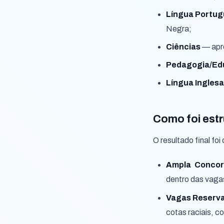
Língua Portu
Negra;
Ciências
— apro
Pedagogia/Edu
Língua Inglesa
Como foi estr
O resultado final foi
Ampla Concor
dentro das vagas
Vagas Reserv
cotas raciais, c