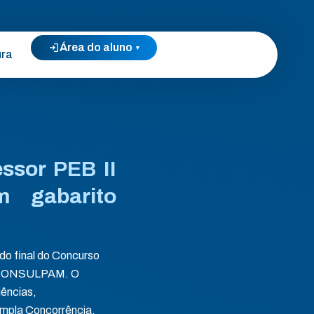
Área do aluno
▾
ura
essor PEB II
m gabarito
ado final do Concurso
ca CONSULPAM. O
ências,
mpla Concorrência,