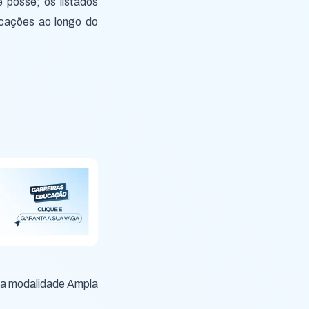
 posse; os listados
cações ao longo do
na modalidade Ampla