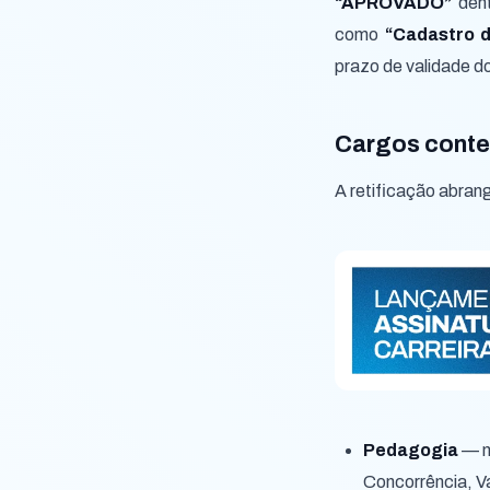
“APROVADO”
dent
como
“Cadastro 
prazo de validade d
Cargos contem
A retificação abra
Pedagogia
— m
Concorrência, 