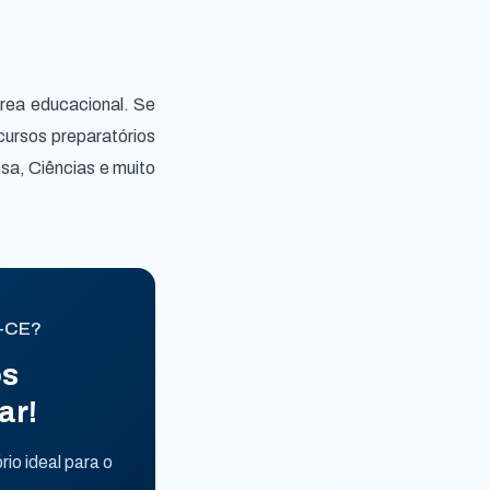
rea educacional. Se
cursos preparatórios
sa, Ciências e muito
e-CE?
os
ar!
io ideal para o