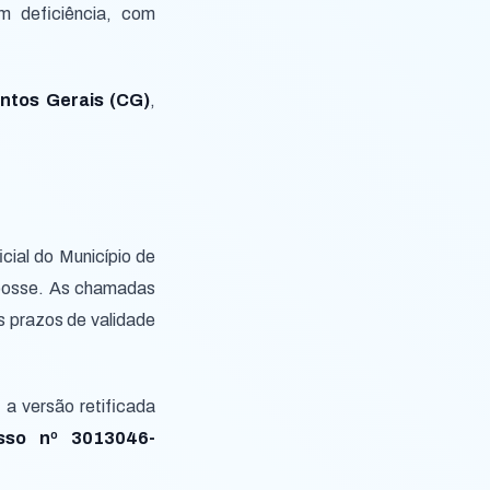
m deficiência, com
ntos Gerais (CG)
,
ial do Município de
 posse. As chamadas
s prazos de validade
 a versão retificada
sso nº 3013046-