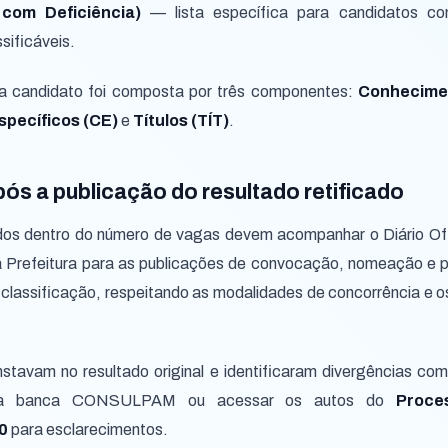
com Deficiência)
— lista específica para candidatos co
sificáveis.
da candidato foi composta por três componentes:
Conhecime
pecíficos (CE)
e
Títulos (TÍT)
.
pós a publicação do resultado retificado
os dentro do número de vagas devem acompanhar o Diário Ofic
da Prefeitura para as publicações de convocação, nomeação e
lassificação, respeitando as modalidades de concorrência e o
tavam no resultado original e identificaram divergências com
r a banca CONSULPAM ou acessar os autos do
Proce
0
para esclarecimentos.