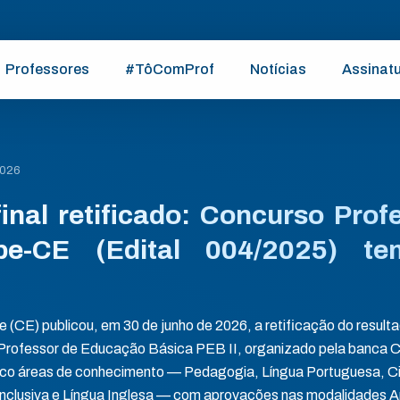
Professores
#TôComProf
Notícias
Assinat
2026
inal retificado: Concurso Prof
be-CE (Edital 004/2025) te
e (CE) publicou, em 30 de junho de 2026, a retificação do result
 Professor de Educação Básica PEB II, organizado pela ban
co áreas de conhecimento — Pedagogia, Língua Portuguesa, Ci
clusiva e Língua Inglesa — com aprovações nas modalidades A