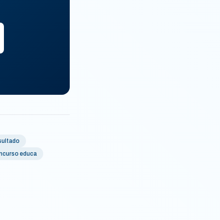
sultado
ncurso educa