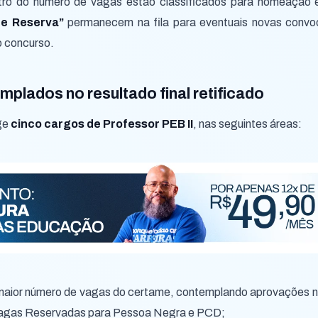
ro do número de vagas estão classificados para nomeação e
de Reserva”
permanecem na fila para eventuais novas convo
o concurso.
plados no resultado final retificado
nge
cinco cargos de Professor PEB II
, nas seguintes áreas:
aior número de vagas do certame, contemplando aprovações 
Vagas Reservadas para Pessoa Negra e PCD;