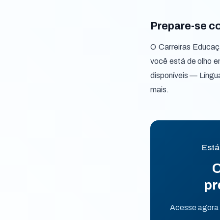
Prepare-se c
O Carreiras Educaç
você está de olho e
disponíveis — Língu
mais.
Está
O
pr
Acesse agora n