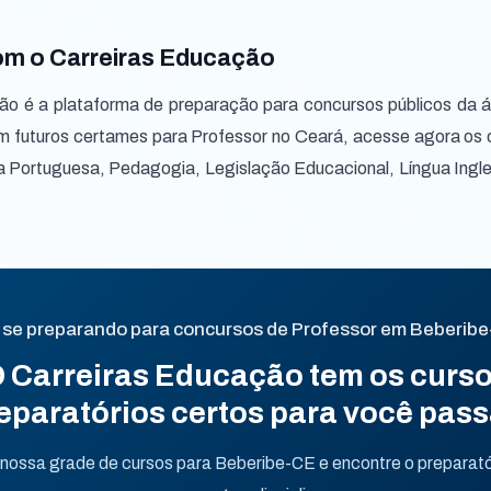
om o Carreiras Educação
ão é a plataforma de preparação para concursos públicos da á
m futuros certames para Professor no Ceará, acesse agora os 
a Portuguesa, Pedagogia, Legislação Educacional, Língua Ingle
 se preparando para concursos de Professor em Beberib
 Carreiras Educação tem os curs
eparatórios certos para você pass
ossa grade de cursos para Beberibe-CE e encontre o preparatór