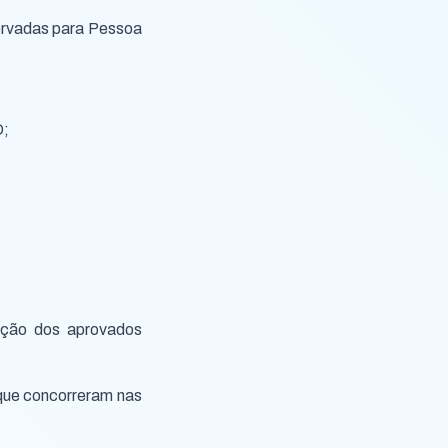
rvadas para Pessoa
D;
ação dos aprovados
 que concorreram nas