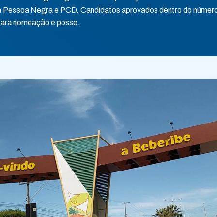
 Pessoa Negra e PCD. Candidatos aprovados dentro do númer
ara nomeação e posse.