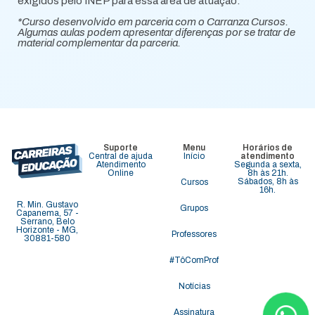
exigidos pelo INEP para essa área de atuação.
*Curso desenvolvido em parceria com o Carranza Cursos.
Algumas aulas podem apresentar diferenças por se tratar de
material complementar da parceria.
Suporte
Menu
Horários de
Central de ajuda
Início
atendimento
Atendimento
Segunda a sexta,
Online
8h às 21h.
Sábados, 8h às
Cursos
16h.
R. Min. Gustavo
Grupos
Capanema, 57 -
Serrano, Belo
Horizonte - MG,
Professores
30881-580
#TôComProf
Notícias
Assinatura