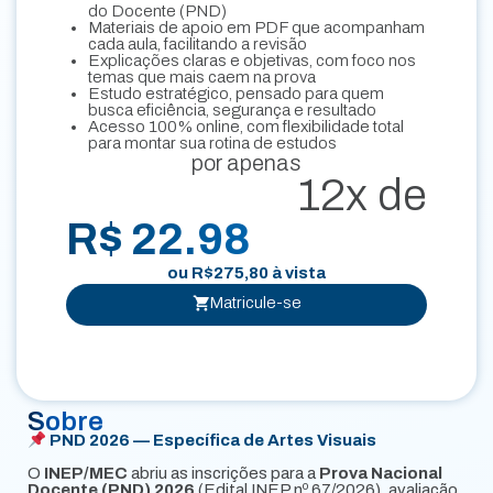
do Docente (PND)
Materiais de apoio em PDF que acompanham
cada aula, facilitando a revisão
Explicações claras e objetivas, com foco nos
temas que mais caem na prova
Estudo estratégico, pensado para quem
busca eficiência, segurança e resultado
Acesso 100% online, com flexibilidade total
para montar sua rotina de estudos
por apenas
12x de
R$ 22.98
ou
R$
275,80
à vista
Matricule-se
Sobre
PND 2026 — Específica de Artes Visuais
O
INEP/MEC
abriu as inscrições para a
Prova Nacional
Docente (PND) 2026
(Edital INEP nº 67/2026), avaliação