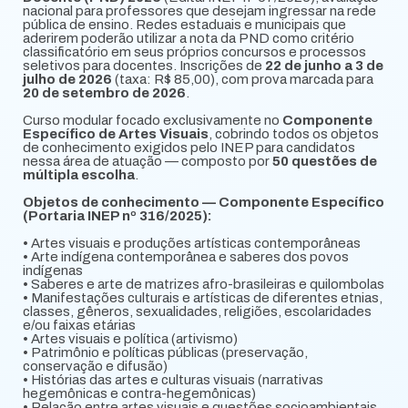
nacional para professores que desejam ingressar na rede
pública de ensino. Redes estaduais e municipais que
aderirem poderão utilizar a nota da PND como critério
classificatório em seus próprios concursos e processos
seletivos para docentes. Inscrições de
22 de junho a 3 de
julho de 2026
(taxa: R$ 85,00), com prova marcada para
20 de setembro de 2026
.
Curso modular focado exclusivamente no
Componente
Específico de Artes Visuais
, cobrindo todos os objetos
de conhecimento exigidos pelo INEP para candidatos
nessa área de atuação — composto por
50 questões de
múltipla escolha
.
Objetos de conhecimento — Componente Específico
(Portaria INEP nº 316/2025):
• Artes visuais e produções artísticas contemporâneas
• Arte indígena contemporânea e saberes dos povos
indígenas
• Saberes e arte de matrizes afro-brasileiras e quilombolas
• Manifestações culturais e artísticas de diferentes etnias,
classes, gêneros, sexualidades, religiões, escolaridades
e/ou faixas etárias
• Artes visuais e política (artivismo)
• Patrimônio e políticas públicas (preservação,
conservação e difusão)
• Histórias das artes e culturas visuais (narrativas
hegemônicas e contra-hegemônicas)
• Relação entre artes visuais e questões socioambientais