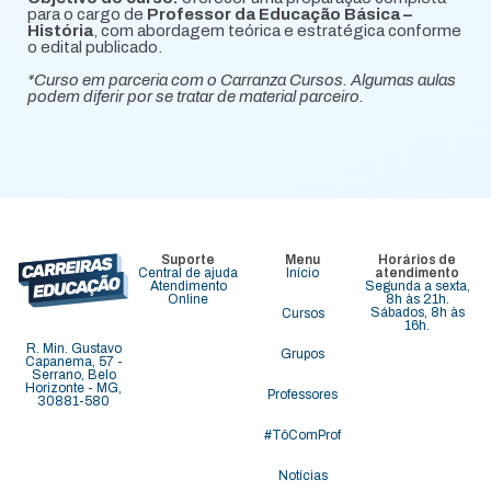
para o cargo de
Professor da Educação Básica –
História
, com abordagem teórica e estratégica conforme
o edital publicado.
*Curso em parceria com o Carranza Cursos. Algumas aulas
podem diferir por se tratar de material parceiro.
Suporte
Menu
Horários de
Central de ajuda
Início
atendimento
Atendimento
Segunda a sexta,
Online
8h às 21h.
Sábados, 8h às
Cursos
16h.
R. Min. Gustavo
Grupos
Capanema, 57 -
Serrano, Belo
Horizonte - MG,
Professores
30881-580
#TôComProf
Notícias