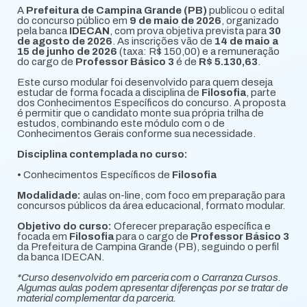
A
Prefeitura de Campina Grande (PB)
publicou o edital
do concurso público em
9 de maio de 2026
, organizado
pela banca
IDECAN
, com prova objetiva prevista para
30
de agosto de 2026
. As inscrições vão de
14 de maio a
15 de junho de 2026
(taxa: R$ 150,00) e a remuneração
do cargo de
Professor Básico 3
é de
R$ 5.130,63
.
Este curso modular foi desenvolvido para quem deseja
estudar de forma focada a disciplina de
Filosofia
, parte
dos Conhecimentos Específicos do concurso. A proposta
é permitir que o candidato monte sua própria trilha de
estudos, combinando este módulo com o de
Conhecimentos Gerais conforme sua necessidade.
Disciplina contemplada no curso:
• Conhecimentos Específicos de
Filosofia
Modalidade:
aulas on-line, com foco em preparação para
concursos públicos da área educacional, formato modular.
Objetivo do curso:
Oferecer preparação específica e
focada em
Filosofia
para o cargo de
Professor Básico 3
da Prefeitura de Campina Grande (PB), seguindo o perfil
da banca IDECAN.
*Curso desenvolvido em parceria com o Carranza Cursos.
Algumas aulas podem apresentar diferenças por se tratar de
material complementar da parceria.