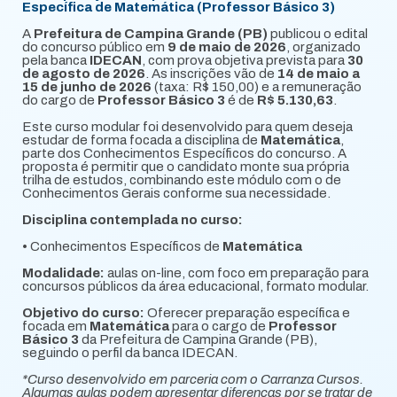
Específica de Matemática (Professor Básico 3)
A
Prefeitura de Campina Grande (PB)
publicou o edital
do concurso público em
9 de maio de 2026
, organizado
pela banca
IDECAN
, com prova objetiva prevista para
30
de agosto de 2026
. As inscrições vão de
14 de maio a
15 de junho de 2026
(taxa: R$ 150,00) e a remuneração
do cargo de
Professor Básico 3
é de
R$ 5.130,63
.
Este curso modular foi desenvolvido para quem deseja
estudar de forma focada a disciplina de
Matemática
,
parte dos Conhecimentos Específicos do concurso. A
proposta é permitir que o candidato monte sua própria
trilha de estudos, combinando este módulo com o de
Conhecimentos Gerais conforme sua necessidade.
Disciplina contemplada no curso:
• Conhecimentos Específicos de
Matemática
Modalidade:
aulas on-line, com foco em preparação para
concursos públicos da área educacional, formato modular.
Objetivo do curso:
Oferecer preparação específica e
focada em
Matemática
para o cargo de
Professor
Básico 3
da Prefeitura de Campina Grande (PB),
seguindo o perfil da banca IDECAN.
*Curso desenvolvido em parceria com o Carranza Cursos.
Algumas aulas podem apresentar diferenças por se tratar de