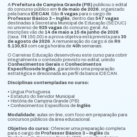
A
Prefeitura de Campina Grande (PB)
publicou o edital
do concurso público em
9 de maio de 2026
, organizado
pela banca
IDECAN
. São
6 vagas
para o cargo de
Professor Básico 3 – Inglês
, dentro das
547 vagas
destinadas à Secretaria Municipal de Educação (SEDUC)
no universo de
925 vagas
do concurso geral. As
inscrições vão de
14 de maio a 15 de junho de 2026
(taxa: R$ 150,00) e a prova objetiva está prevista para
30
de agosto de 2026
. A remuneração do cargo é de
R$
5.130,63
com carga horária de
40h
semanais.
O Carreiras Educação desenvolveu este curso para cobrir
integralmente o conteúdo previsto no edital, unindo
Conhecimentos Gerais
e
Conhecimentos
Específicosde Inglês
, garantindo uma preparação
estratégica e direcionada ao perfil da banca IDECAN.
Disciplinas contempladas no curso:
• Língua Portuguesa
• Estatuto do Servidor Municipal
• História de Campina Grande (PB)
• Conhecimentos Específicos de
Inglês
Modalidade:
aulas on-line, com foco em preparação para
concursos públicos da área educacional.
Objetivo do curso:
Oferecer uma preparação completa
para o cargo de
Professor Básico 3 – Inglês
da