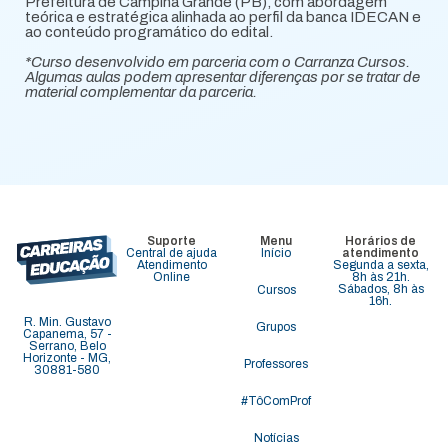
Prefeitura de Campina Grande (PB), com abordagem
teórica e estratégica alinhada ao perfil da banca IDECAN e
ao conteúdo programático do edital.
*Curso desenvolvido em parceria com o Carranza Cursos.
Algumas aulas podem apresentar diferenças por se tratar de
material complementar da parceria.
Suporte
Menu
Horários de
Central de ajuda
Início
atendimento
Atendimento
Segunda a sexta,
Online
8h às 21h.
Sábados, 8h às
Cursos
16h.
R. Min. Gustavo
Grupos
Capanema, 57 -
Serrano, Belo
Horizonte - MG,
Professores
30881-580
#TôComProf
Notícias