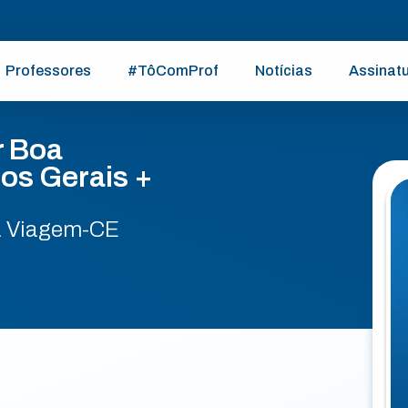
Professores
#TôComProf
Notícias
Assinat
r Boa
os Gerais +
a Viagem-CE