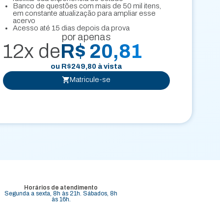
Banco de questões com mais de 50 mil itens,
em constante atualização para ampliar esse
acervo
Acesso até 15 dias depois da prova
por apenas
12x de
R$ 20,81
ou
R$
249,80
à vista
Matricule-se
Horários de atendimento
Segunda a sexta, 8h às 21h. Sábados, 8h
às 16h.