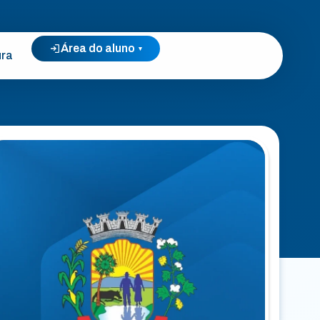
Área do aluno
▾
ura