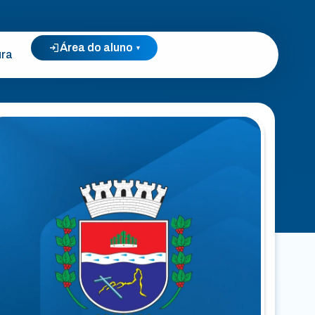
Área do aluno
▾
ura