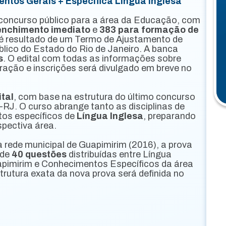
tos Gerais + Específica Língua Inglesa
 concurso público para a área da Educação, com
enchimento imediato
e
383 para formação de
 é resultado de um Termo de Ajustamento de
lico do Estado do Rio de Janeiro. A banca
s
. O edital com todas as informações sobre
ção e inscrições será divulgado em breve no
ital
, com base na estrutura do último concurso
-RJ. O curso abrange tanto as disciplinas de
os específicos de
Língua Inglesa
, preparando
spectiva área.
 rede municipal de Guapimirim (2016), a prova
 de
40 questões
distribuídas entre Língua
apimirim e Conhecimentos Específicos da área
strutura exata da nova prova será definida no