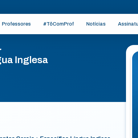
Professores
#TôComProf
Notícias
Assinat
r
ua Inglesa