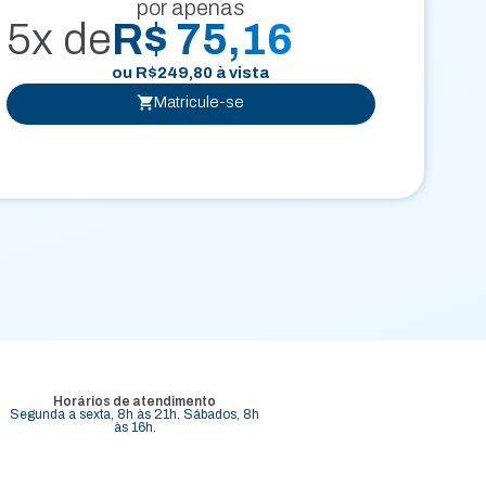
por apenas
5x de
R$ 75,16
ou
R$
249,80
à vista
Matricule-se
Horários de atendimento
Segunda a sexta, 8h às 21h. Sábados, 8h
às 16h.