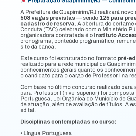
Preparação Guapimirim/RJ — Conhecimen
A Prefeitura de Guapimirim/RJ realizará novo
508 vagas previstas
— sendo
125 para pre
cadastro de reserva
. A abertura do certame
Conduta (TAC) celebrado com o Ministério Púb
organizadora contratada é o
Instituto Acces
cronograma, conteúdo programático, remunera
site da banca.
Este curso foi estruturado no formato
pré-ed
realizado para a rede municipal de Guapimirim
conhecimentos gerais quanto os conheciment
o candidato para o cargo de Professor I na re
Com base no último concurso realizado para a
para Professor I (nível superior) foi composta
Portuguesa, Lei Orgânica do Município de Gu
de atuação, além de avaliação de títulos. A e
edital.
Disciplinas contempladas no curso:
• Língua Portuguesa