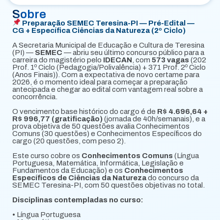
Sobre
Preparação SEMEC Teresina-PI — Pré-Edital —
CG + Específica Ciências da Natureza (2º Ciclo)
A Secretaria Municipal de Educação e Cultura de Teresina
(PI) —
SEMEC
— abriu seu último concurso público para a
carreira do magistério pelo
IDECAN
, com
573 vagas
(202
Prof. 1º Ciclo (Pedagogia/Polivalência) + 371 Prof. 2º Ciclo
(Anos Finais)). Com a expectativa de novo certame para
2026, é o momento ideal para começar a preparação
antecipada e chegar ao edital com vantagem real sobre a
concorrência.
O vencimento base histórico do cargo é de
R$ 4.696,64 +
R$ 996,77 (gratificação)
(jornada de 40h/semanais), e a
prova objetiva de 50 questões avalia Conhecimentos
Comuns (30 questões) e Conhecimentos Específicos do
cargo (20 questões, com peso 2).
Este curso cobre os
Conhecimentos Comuns
(Língua
Portuguesa, Matemática, Informática, Legislação e
Fundamentos da Educação) e os
Conhecimentos
Específicos de Ciências da Natureza
do concurso da
SEMEC Teresina-PI, com 50 questões objetivas no total.
Disciplinas contempladas no curso:
• Língua Portuguesa