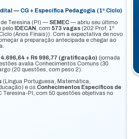
tal — CG + Específica Pedagogia (1º Ciclo)
 de Teresina (PI) —
SEMEC
— abriu seu último
o pelo
IDECAN
, com
573 vagas
(202 Prof. 1º
 Ciclo (Anos Finais)). Com a expectativa de novo
começar a preparação antecipada e chegar ao
a.
 4.696,64 + R$ 996,77 (gratificação)
(jornada
questões avalia Conhecimentos Comuns (30
argo (20 questões, com peso 2).
s
(Língua Portuguesa, Matemática,
Educação) e os
Conhecimentos Específicos de
Teresina-PI, com 50 questões objetivas no