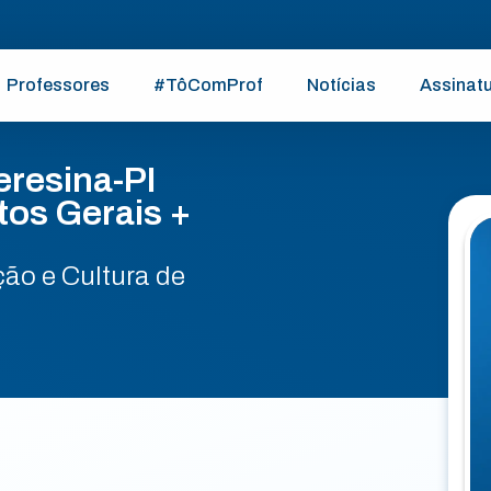
Professores
#TôComProf
Notícias
Assinat
resina-PI
tos Gerais +
ão e Cultura de