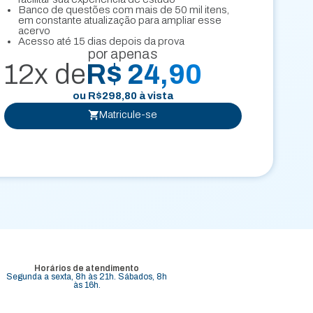
Banco de questões com mais de 50 mil itens,
em constante atualização para ampliar esse
acervo
Acesso até 15 dias depois da prova
por apenas
12x de
R$ 24,90
ou
R$
298,80
à vista
Matricule-se
Horários de atendimento
Segunda a sexta, 8h às 21h. Sábados, 8h
às 16h.