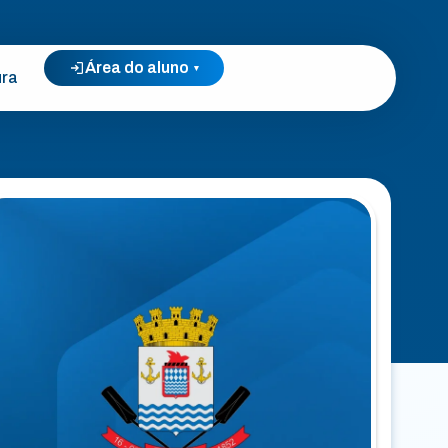
Área do aluno
▾
ura