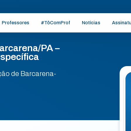
Professores
#TôComProf
Notícias
Assinat
arcarena/PA –
specífica
ção de Barcarena-