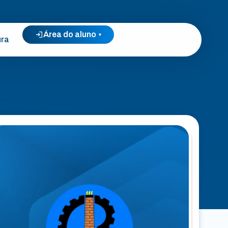
Área do aluno
▾
ura