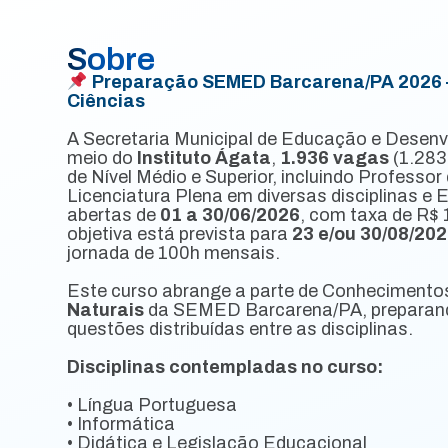
Sobre
Preparação SEMED Barcarena/PA 2026 —
Ciências
A Secretaria Municipal de Educação e Desenvo
meio do
Instituto Ágata
,
1.936 vagas
(1.283
de Nível Médio e Superior, incluindo Profess
Licenciatura Plena em diversas disciplinas e
abertas de
01 a 30/06/2026
, com taxa de R$ 
objetiva está prevista para
23 e/ou 30/08/20
jornada de 100h mensais.
Este curso abrange a parte de Conhecimentos
Naturais
da SEMED Barcarena/PA, preparando
questões distribuídas entre as disciplinas.
Disciplinas contempladas no curso:
• Língua Portuguesa
• Informática
• Didática e Legislação Educacional