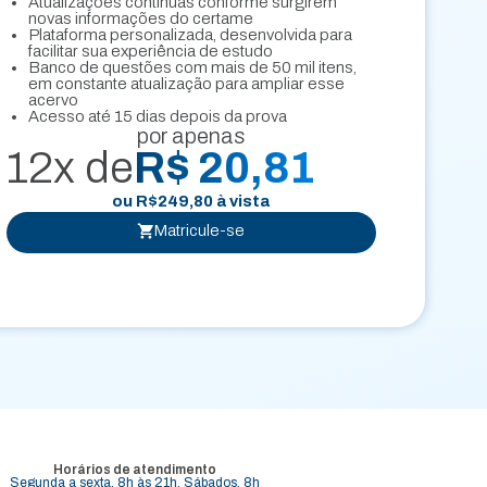
Atualizações contínuas conforme surgirem
novas informações do certame
Plataforma personalizada, desenvolvida para
facilitar sua experiência de estudo
Banco de questões com mais de 50 mil itens,
em constante atualização para ampliar esse
acervo
Acesso até 15 dias depois da prova
por apenas
12x de
R$ 20,81
ou
R$
249,80
à vista
Matricule-se
Horários de atendimento
Segunda a sexta, 8h às 21h. Sábados, 8h