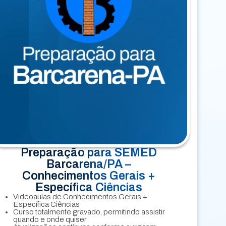
Preparação para SEMED
Barcarena/PA –
Conhecimentos Gerais +
Específica Ciências
Videoaulas de Conhecimentos Gerais +
Específica Ciências
Curso totalmente gravado, permitindo assistir
quando e onde quiser