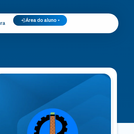
Área do aluno
▾
ura