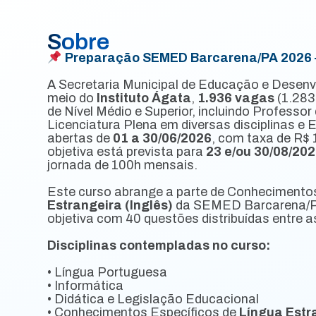
Sobre
Preparação SEMED Barcarena/PA 2026 —
A Secretaria Municipal de Educação e Desenvo
meio do
Instituto Ágata
,
1.936 vagas
(1.283
de Nível Médio e Superior, incluindo Profess
Licenciatura Plena em diversas disciplinas e
abertas de
01 a 30/06/2026
, com taxa de R$ 
objetiva está prevista para
23 e/ou 30/08/20
jornada de 100h mensais.
Este curso abrange a parte de Conhecimentos
Estrangeira (Inglês)
da SEMED Barcarena/PA,
objetiva com 40 questões distribuídas entre as
Disciplinas contempladas no curso:
• Língua Portuguesa
• Informática
• Didática e Legislação Educacional
• Conhecimentos Específicos de
Língua Estra