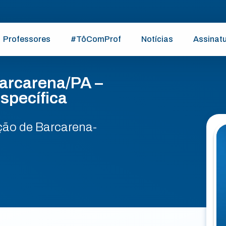
Professores
#TôComProf
Notícias
Assinat
arcarena/PA –
specífica
ção de Barcarena-