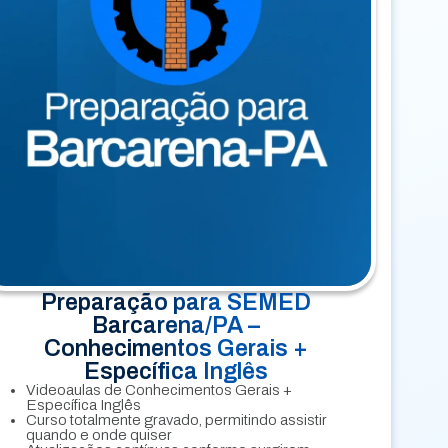
Preparação para SEMED
Barcarena/PA –
Conhecimentos Gerais +
Específica Inglês
Videoaulas de Conhecimentos Gerais +
Específica Inglês
Curso totalmente gravado, permitindo assistir
quando e onde quiser