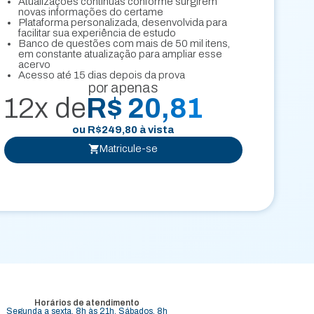
Atualizações contínuas conforme surgirem
novas informações do certame
Plataforma personalizada, desenvolvida para
facilitar sua experiência de estudo
Banco de questões com mais de 50 mil itens,
em constante atualização para ampliar esse
acervo
Acesso até 15 dias depois da prova
por apenas
12x de
R$ 20,81
ou
R$
249,80
à vista
Matricule-se
Horários de atendimento
Segunda a sexta, 8h às 21h. Sábados, 8h