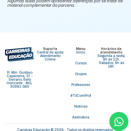
Algumas aulas podem apresentar diferenças por se tratar de
material complementar da parceria.
Suporte
Menu
Horários de
Central de ajuda
Início
atendimento
Atendimento
Segunda a sexta,
Online
8h às 21h.
Sábados, 8h às
Cursos
16h.
R. Min. Gustavo
Grupos
Capanema, 57 -
Serrano, Belo
Horizonte - MG,
Professores
30881-580
#TôComProf
Notícias
Assinatura
Carreiras Educação © 2026 - Todos os direitos reservados.