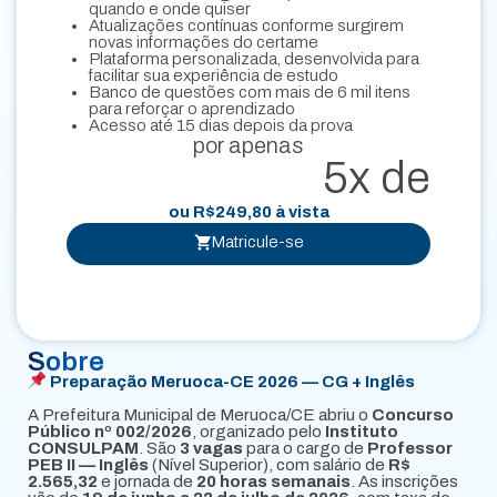
quando e onde quiser
Atualizações contínuas conforme surgirem
novas informações do certame
Plataforma personalizada, desenvolvida para
facilitar sua experiência de estudo
Banco de questões com mais de 6 mil itens
para reforçar o aprendizado
Acesso até 15 dias depois da prova
por apenas
5x de
ou
R$
249,80
à vista
Matricule-se
Sobre
Preparação Meruoca-CE 2026 — CG + Inglês
A Prefeitura Municipal de Meruoca/CE abriu o
Concurso
Público nº 002/2026
, organizado pelo
Instituto
CONSULPAM
. São
3 vagas
para o cargo de
Professor
PEB II — Inglês
(Nível Superior), com salário de
R$
2.565,32
e jornada de
20 horas semanais
. As inscrições