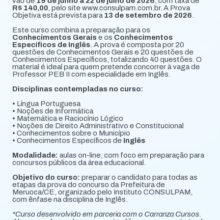
vão de
19 de junho a 22 de julho de 2026
, com taxa de
R$ 140,00
, pelo site www.consulpam.com.br. A Prova
Objetiva está prevista para
13 de setembro de 2026
.
Este curso combina a preparação para os
Conhecimentos Gerais
e os
Conhecimentos
Específicos de Inglês
. A prova é composta por 20
questões de Conhecimentos Gerais e 20 questões de
Conhecimentos Específicos, totalizando 40 questões. O
material é ideal para quem pretende concorrer à vaga de
Professor PEB II com especialidade em Inglês.
Disciplinas contempladas no curso:
• Língua Portuguesa
• Noções de Informática
• Matemática e Raciocínio Lógico
• Noções de Direito Administrativo e Constitucional
• Conhecimentos sobre o Município
• Conhecimentos Específicos de
Inglês
Modalidade:
aulas on-line, com foco em preparação para
concursos públicos da área educacional.
Objetivo do curso:
preparar o candidato para todas as
etapas da prova do concurso da Prefeitura de
Meruoca/CE, organizado pelo Instituto CONSULPAM,
com ênfase na disciplina de Inglês.
*Curso desenvolvido em parceria com o Carranza Cursos.