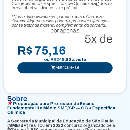
Conhecimentos Específicos de Química exigidos na
prova objetiva, discursiva e prática.
*Curso desenvolvido em parceria com o Carranza
Cursos. Algumas aulas podem apresentar diferenças
por se tratar de material complementar da parceria.
por apenas
5x de
R$ 75,16
ou
R$
249,80
à vista
Matricule-se
Sobre
Preparação para Professor de Ensino
Fundamental II e Médio SME/SP — CG + Específica
Química
A
Secretaria Municipal de Educação de São Paulo
(SME/SP)
realizou em
2022
concurso organizado pela
FGV
com
1.980 vagas
para o cargo de Professor de