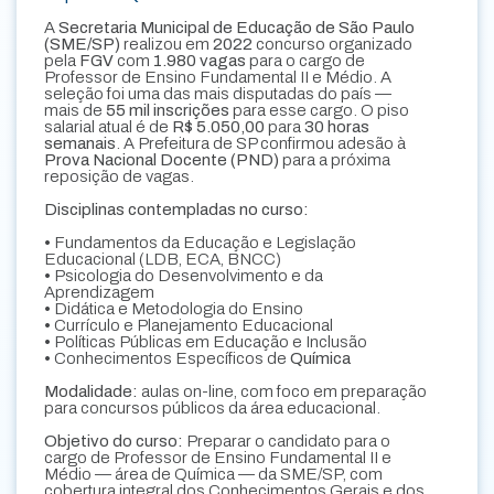
A
Secretaria Municipal de Educação de São Paulo
(SME/SP)
realizou em
2022
concurso organizado
pela
FGV
com
1.980 vagas
para o cargo de
Professor de Ensino Fundamental II e Médio. A
seleção foi uma das mais disputadas do país —
mais de
55 mil inscrições
para esse cargo. O piso
salarial atual é de
R$ 5.050,00
para
30 horas
semanais
. A Prefeitura de SP confirmou adesão à
Prova Nacional Docente (PND)
para a próxima
reposição de vagas.
Disciplinas contempladas no curso:
• Fundamentos da Educação e Legislação
Educacional (LDB, ECA, BNCC)
• Psicologia do Desenvolvimento e da
Aprendizagem
• Didática e Metodologia do Ensino
• Currículo e Planejamento Educacional
• Políticas Públicas em Educação e Inclusão
• Conhecimentos Específicos de
Química
Modalidade:
aulas on-line, com foco em preparação
para concursos públicos da área educacional.
Objetivo do curso:
Preparar o candidato para o
cargo de Professor de Ensino Fundamental II e
Médio — área de Química — da SME/SP, com
cobertura integral dos Conhecimentos Gerais e dos