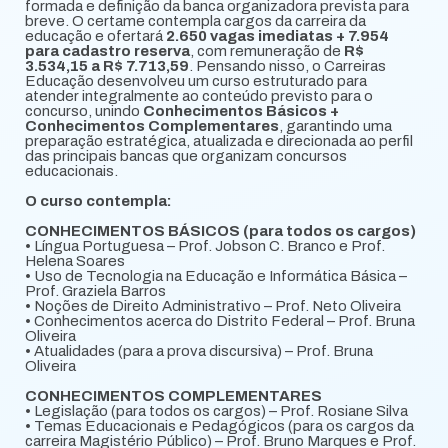
formada e definição da banca organizadora prevista para
breve. O certame contempla cargos da carreira da
educação e ofertará
2.650 vagas imediatas + 7.954
para cadastro reserva
, com remuneração de
R$
3.534,15 a R$ 7.713,59
. Pensando nisso, o Carreiras
Educação desenvolveu um curso estruturado para
atender integralmente ao conteúdo previsto para o
concurso, unindo
Conhecimentos Básicos +
Conhecimentos Complementares
, garantindo uma
preparação estratégica, atualizada e direcionada ao perfil
das principais bancas que organizam concursos
educacionais.
O curso contempla:
CONHECIMENTOS BÁSICOS (para todos os cargos)
• Língua Portuguesa – Prof. Jobson C. Branco e Prof.
Helena Soares
• Uso de Tecnologia na Educação e Informática Básica –
Prof. Graziela Barros
• Noções de Direito Administrativo – Prof. Neto Oliveira
• Conhecimentos acerca do Distrito Federal – Prof. Bruna
Oliveira
• Atualidades (para a prova discursiva) – Prof. Bruna
Oliveira
CONHECIMENTOS COMPLEMENTARES
• Legislação (para todos os cargos) – Prof. Rosiane Silva
• Temas Educacionais e Pedagógicos (para os cargos da
carreira Magistério Público) – Prof. Bruno Marques e Prof.