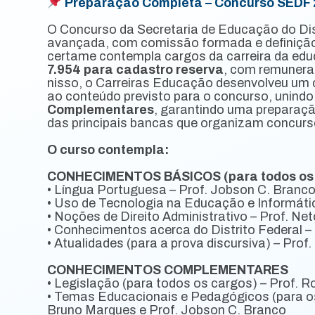
Preparação Completa – Concurso SEDF
O Concurso da Secretaria de Educação do Dis
avançada, com comissão formada e definição 
certame contempla cargos da carreira da edu
7.954 para cadastro reserva
, com remuner
nisso, o Carreiras Educação desenvolveu um 
ao conteúdo previsto para o concurso, unind
Complementares
, garantindo uma preparação
das principais bancas que organizam concurs
O curso contempla:
CONHECIMENTOS BÁSICOS (para todos os 
• Língua Portuguesa – Prof. Jobson C. Branco
• Uso de Tecnologia na Educação e Informátic
• Noções de Direito Administrativo – Prof. Net
• Conhecimentos acerca do Distrito Federal – 
• Atualidades (para a prova discursiva) – Prof.
CONHECIMENTOS COMPLEMENTARES
• Legislação (para todos os cargos) – Prof. R
• Temas Educacionais e Pedagógicos (para os 
Bruno Marques e Prof. Jobson C. Branco