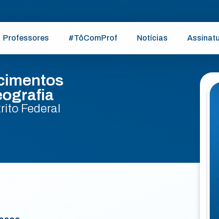
Professores
#TôComProf
Notícias
Assinat
cimentos
eografia
rito Federal