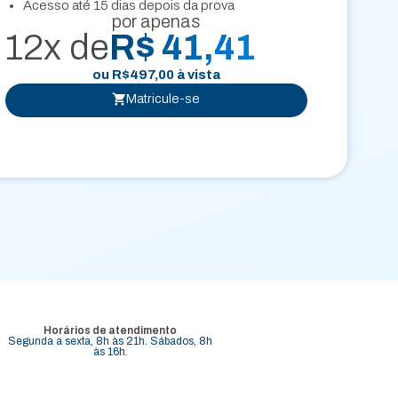
Acesso até 15 dias depois da prova
por apenas
12x de
R$ 41,41
ou
R$
497,00
à vista
Matricule-se
Horários de atendimento
Segunda a sexta, 8h às 21h. Sábados, 8h
às 16h.