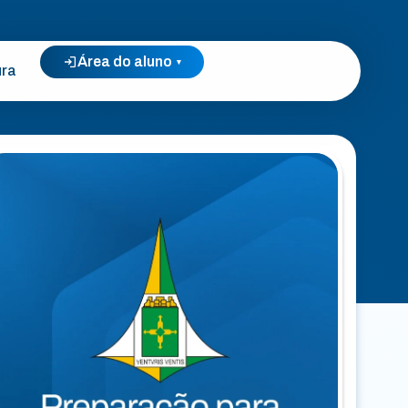
Área do aluno
▾
ura