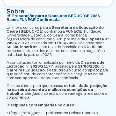
Sobre
Preparação para o Concurso SEDUC-CE 2026 –
Banca FUNECE Confirmada
Um novo concurso para a
Secretaria da Educação do
Ceará (SEDUC-CE)
confirmou a
FUNECE
(Fundação
Universidade Estadual do Ceará) como banca
organizadora do concurso 2026, por meio da
Dispensa nº
2026/21177
, assinada em
11/06/2026
. São esperados
60.000 inscritos
, com taxa de inscrição de
R$ 150,00
—
tornando este um dos maiores concursos do magistério
estadual do país em 2026.
A contratação foi formalizada por meio da
Dispensa de
Licitação nº 2026/21177
, assinada em
11/06/2026
. O
Carreiras Educação
já estruturou o curso completo para
que você estude com antecedência e chegue ao edital
com vantagem real sobre a concorrência.
O curso é ideal para quem busca
estabilidade
,
projeção
na carreira docente
e
melhores condições de
trabalho
, chegando ao edital com vantagem real sobre a
concorrência.
Disciplinas contempladas no curso:
• Língua Portuguesa – professores Helena Soares e