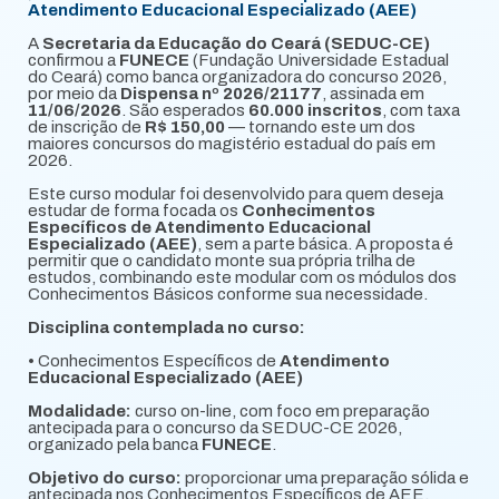
Atendimento Educacional Especializado (AEE)
A
Secretaria da Educação do Ceará (SEDUC-CE)
confirmou a
FUNECE
(Fundação Universidade Estadual
do Ceará) como banca organizadora do concurso 2026,
por meio da
Dispensa nº 2026/21177
, assinada em
11/06/2026
. São esperados
60.000 inscritos
, com taxa
de inscrição de
R$ 150,00
— tornando este um dos
maiores concursos do magistério estadual do país em
2026.
Este curso modular foi desenvolvido para quem deseja
estudar de forma focada os
Conhecimentos
Específicos de Atendimento Educacional
Especializado (AEE)
, sem a parte básica. A proposta é
permitir que o candidato monte sua própria trilha de
estudos, combinando este modular com os módulos dos
Conhecimentos Básicos conforme sua necessidade.
Disciplina contemplada no curso:
• Conhecimentos Específicos de
Atendimento
Educacional Especializado (AEE)
Modalidade:
curso on-line, com foco em preparação
antecipada para o concurso da SEDUC-CE 2026,
organizado pela banca
FUNECE
.
Objetivo do curso:
proporcionar uma preparação sólida e
antecipada nos Conhecimentos Específicos de AEE,