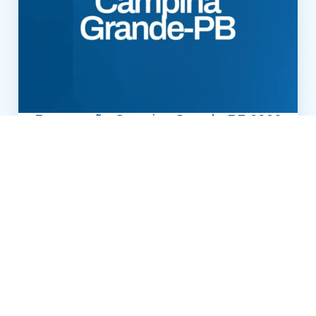
Preparação Campina Grande-PB 2026
— Professor Básico 3 – História (CG +
Específica)
COMPRAR
VER MAIS